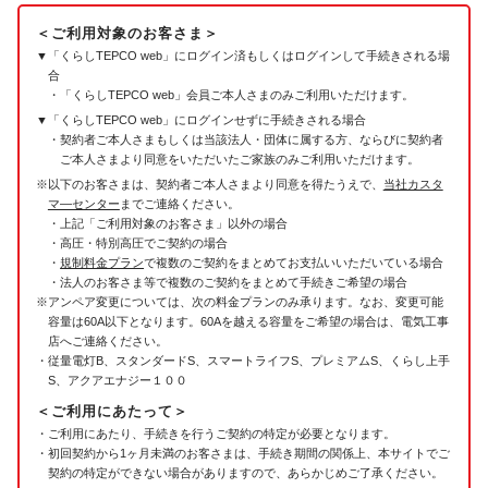
＜ご利用対象のお客さま＞
「くらしTEPCO web」にログイン済もしくはログインして手続きされる場
合
「くらしTEPCO web」会員ご本人さまのみご利用いただけます。
「くらしTEPCO web」にログインせずに手続きされる場合
契約者ご本人さまもしくは当該法人・団体に属する方、ならびに契約者
ご本人さまより同意をいただいたご家族のみご利用いただけます。
以下のお客さまは、契約者ご本人さまより同意を得たうえで、
当社カスタ
マ―センター
までご連絡ください。
上記「ご利用対象のお客さま」以外の場合
高圧・特別高圧でご契約の場合
規制料金プラン
で複数のご契約をまとめてお支払いいただいている場合
法人のお客さま等で複数のご契約をまとめて手続きご希望の場合
アンペア変更については、次の料金プランのみ承ります。なお、変更可能
容量は60A以下となります。60Aを越える容量をご希望の場合は、電気工事
店へご連絡ください。
従量電灯B、スタンダードS、スマートライフS、プレミアムS、くらし上手
S、アクアエナジー１００
＜ご利用にあたって＞
ご利用にあたり、手続きを行うご契約の特定が必要となります。
初回契約から1ヶ月未満のお客さまは、手続き期間の関係上、本サイトでご
契約の特定ができない場合がありますので、
あらかじめご了承ください。